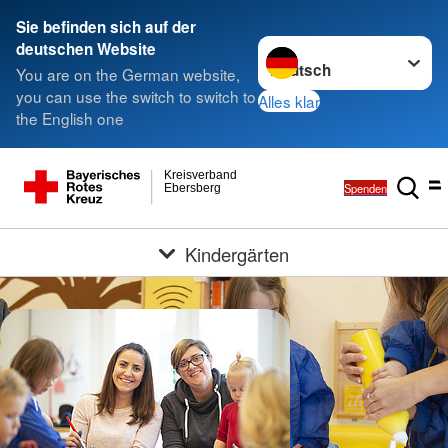
Sie befinden sich auf der
Sprache wechseln zu
deutschen Website
You are on the German website,
you can use the switch to switch to
Alles klar
the English one
Kreisverband
Spenden
Ebersberg
Kindergärten