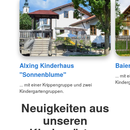
Alxing Kinderhaus
Baie
"Sonnenblume"
... mit
Kinder
... mit einer Krippengruppe und zwei
Kindergartengruppen.
Neuigkeiten aus
unseren