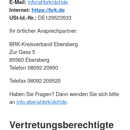
E-Mail:
info(at)brk(dot)de
Internet:
https://brk.de
USt-Id.-Nr.:
DE129523533
Ihr örtlicher Ansprechpartner:
BRK-Kreisverband Ebersberg
Zur Gass 5
85560 Ebersberg
Telefon 08092 20950
Telefax 08092 209520
Haben Sie Fragen? Dann wenden Sie sich bitte
an
info.ebe(at)brk(dot)de
.
Vertretungsberechtigte