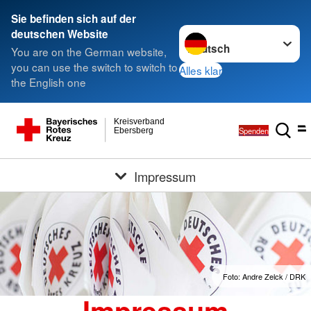
Sie befinden sich auf der
Sprache wechseln zu
deutschen Website
You are on the German website,
you can use the switch to switch to
Alles klar
the English one
Kreisverband
Spenden
Ebersberg
Impressum
Foto: Andre Zelck / DRK
Impressum