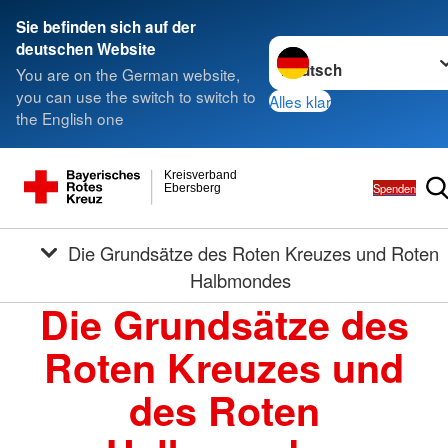
Sie befinden sich auf der
Sprache wechseln zu
deutschen Website
You are on the German website,
you can use the switch to switch to
Alles klar
the English one
Kreisverband
Spenden
Ebersberg
Die Grundsätze des Roten Kreuzes und Roten
Halbmondes
Die Grundsätze des
Roten Kreuzes und
des Roten