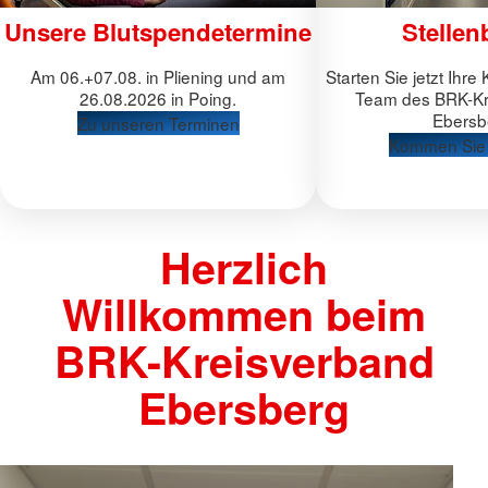
Unsere Blutspendetermine
Stellen
Am 06.+07.08. in Pliening und am
Starten Sie jetzt Ihre 
26.08.2026 in Poing.
Team des BRK-Kr
Ebersb
Zu unseren Terminen
Kommen Sie 
Herzlich
Willkommen beim
BRK-Kreisverband
Ebersberg