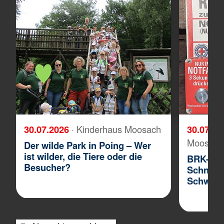
30.07.2026
· Kinderhaus Moosach
30.07.2
Moosach
Der wilde Park in Poing – Wer
ist wilder, die Tiere oder die
BRK-Was
Besucher?
Schnelle
Schwimme