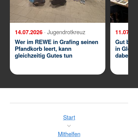
14.07.2026
· Jugendrotkreuz
11.07.2
Wer im REWE in Grafing seinen
Gut besu
Pfandkorb leert, kann
in Glonn
gleichzeitig Gutes tun
dabei
Start
Mithelfen