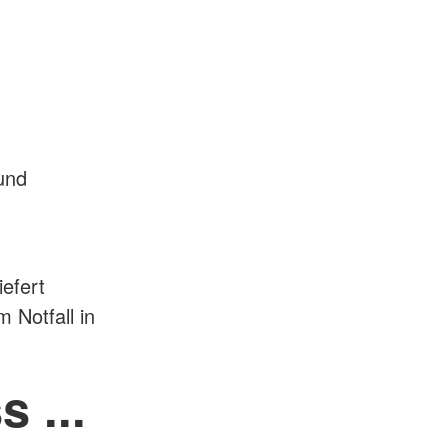
und
iefert
 Notfall in
 ...