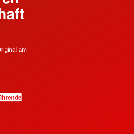
haft
Original am
ührende