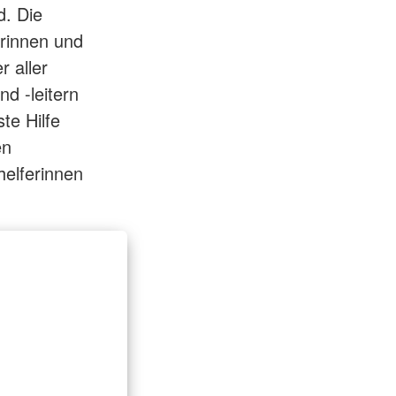
d. Die
erinnen und
r aller
nd -leitern
te Hilfe
en
helferinnen