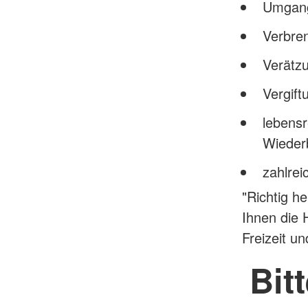
Umgang
Verbre
Verätz
Vergift
lebens
Wieder
zahlrei
"Richtig h
Ihnen die 
Freizeit un
Bit