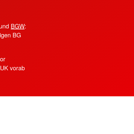
und
BGW
:
ligen BG
or
 LUK vorab