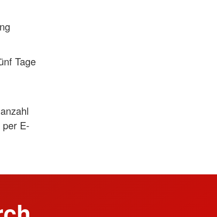
ung
fünf Tage
tanzahl
r per E-
rch