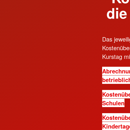
die
Das jeweil
Kosten­übe
Kurstag mi
Abrechnun
betrieblic
Kostenübe
Schulen
Kostenüber
Kindertag