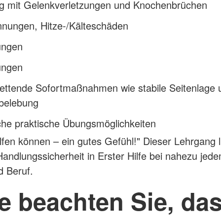
 mit Gelenkverletzungen und Knochenbrüchen
nnungen, Hitze-/Kälteschäden
ungen
ungen
rettende Sofortmaßnahmen wie stabile Seitenlage 
belebung
che praktische Übungsmöglichkeiten
elfen können – ein gutes Gefühl!" Dieser Lehrgang l
Handlungssicherheit in Erster Hilfe bei nahezu jedem
d Beruf.
te beachten Sie, dass