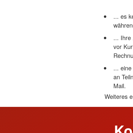
... es 
währen
... Ihr
vor Kur
Rechnun
... ein
an Teil
Mail.
Weiteres 
Ko