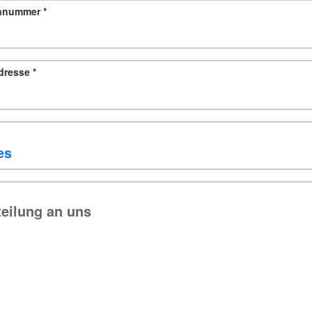
onnummer
*
adresse
*