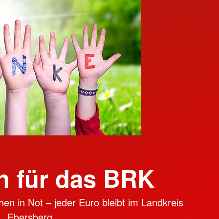
 für das BRK
en in Not – jeder Euro bleibt im Landkreis
Ebersberg.