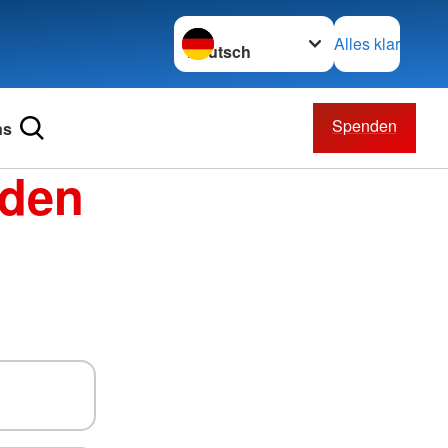
Sprache wechseln zu
Alles klar
Spenden
ns
nden