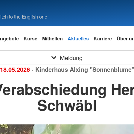
tch to the English one
ngebote
Kurse
Mithelfen
Aktuelles
Karriere
Über u
Meldung
18.05.2026
· Kinderhaus Alxing "Sonnenblume
Verabschiedung Her
Schwäbl