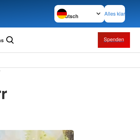
Sprache wechseln zu
Alles klar
Spenden
ns
"
r