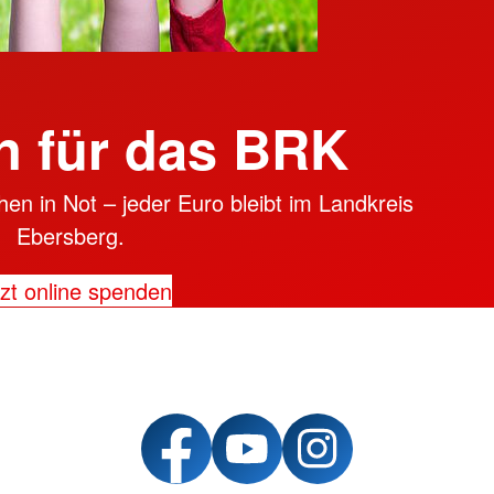
 für das BRK
en in Not – jeder Euro bleibt im Landkreis
Ebersberg.
zt online spenden