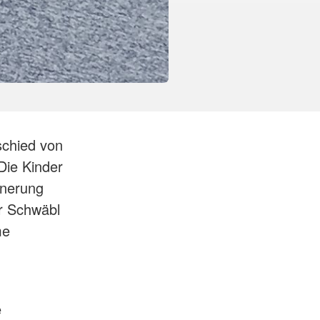
schied von
Die Kinder
nnerung
rr Schwäbl
me
e