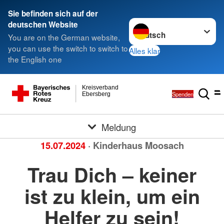
Sie befinden sich auf der
Sprache wechseln zu
deutschen Website
You are on the German website,
you can use the switch to switch to
Alles klar
the English one
Kreisverband
Spenden
Ebersberg
Meldung
15.07.2024
· Kinderhaus Moosach
Trau Dich – keiner
ist zu klein, um ein
Helfer zu sein!