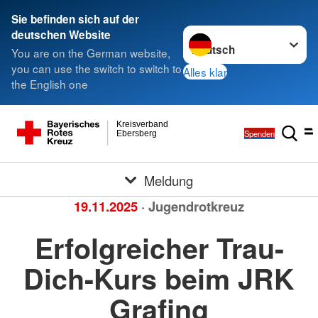
Sie befinden sich auf der
Sprache wechseln zu
deutschen Website
You are on the German website,
you can use the switch to switch to
Alles klar
the English one
Kreisverband
Spenden
Ebersberg
Meldung
19.11.2025
· Jugendrotkreuz
Erfolgreicher Trau-
Dich-Kurs beim JRK
Grafing