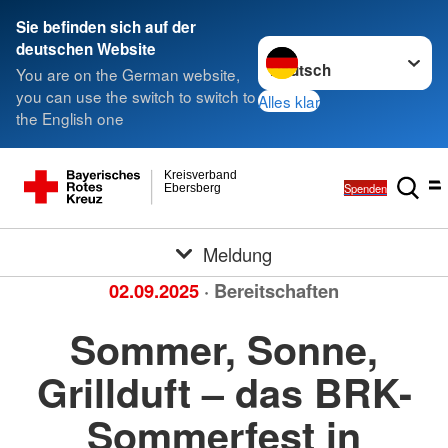
Sie befinden sich auf der
Sprache wechseln zu
deutschen Website
You are on the German website,
you can use the switch to switch to
Alles klar
the English one
Kreisverband
Spenden
Ebersberg
Meldung
02.09.2025
· Bereitschaften
Sommer, Sonne,
Grillduft – das BRK-
Sommerfest in