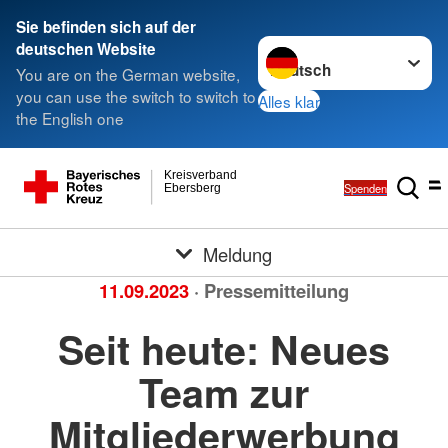
Sie befinden sich auf der
Sprache wechseln zu
deutschen Website
You are on the German website,
you can use the switch to switch to
Alles klar
the English one
Kreisverband
Spenden
Ebersberg
Meldung
11.09.2023
· Pressemitteilung
Seit heute: Neues
Team zur
Mitgliederwerbung