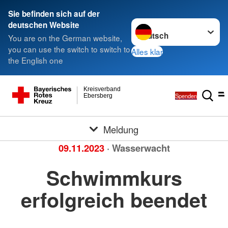
Sie befinden sich auf der
Sprache wechseln zu
deutschen Website
You are on the German website,
you can use the switch to switch to
Alles klar
the English one
Kreisverband
Spenden
Ebersberg
Meldung
09.11.2023
· Wasserwacht
Schwimmkurs
erfolgreich beendet