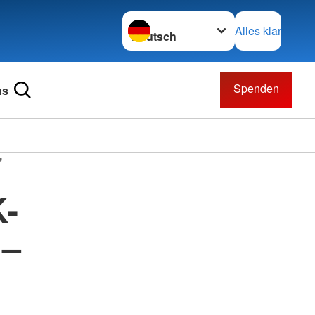
Sprache wechseln zu
Alles klar
Spenden
ns
"
K-
 –