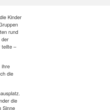
die Kinder
 Gruppen
ten rund
 der
teilte –
 ihre
rch die
ausplatz.
nder die
m Sinne