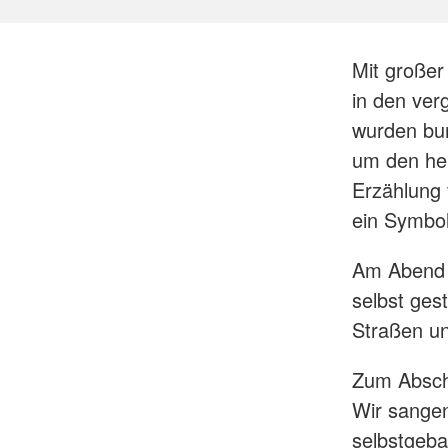
Mit großer
in den ver
wurden bun
um den hei
Erzählung 
ein Symbol
Am Abend d
selbst ges
Straßen un
Zum Absch
Wir sangen
selbstgeba