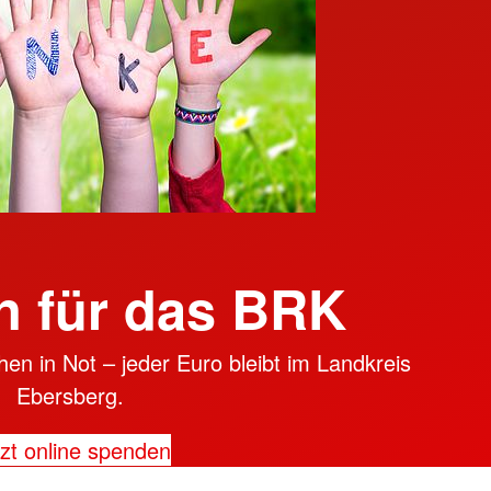
 für das BRK
en in Not – jeder Euro bleibt im Landkreis
Ebersberg.
zt online spenden