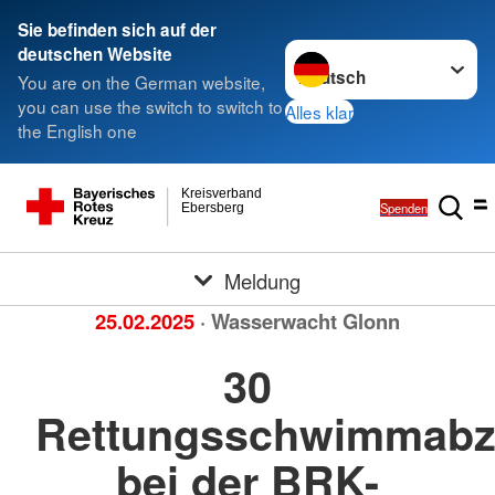
Sie befinden sich auf der
Sprache wechseln zu
deutschen Website
You are on the German website,
you can use the switch to switch to
Alles klar
the English one
Kreisverband
Spenden
Ebersberg
Meldung
25.02.2025
· Wasserwacht Glonn
30
Rettungsschwimmabz
bei der BRK-