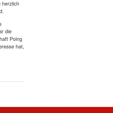
 herzlich
ld.
s
r die
chaft Poing
eresse hat,