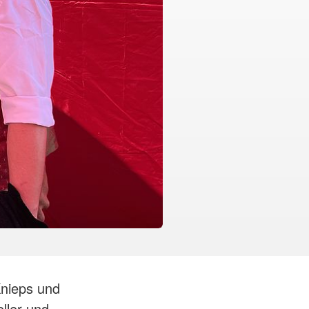
Knieps und
ller und