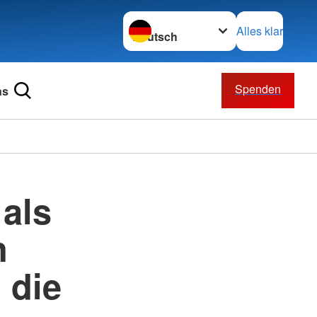
Sprache wechseln zu
Alles klar
Spenden
ns
als
n
 die