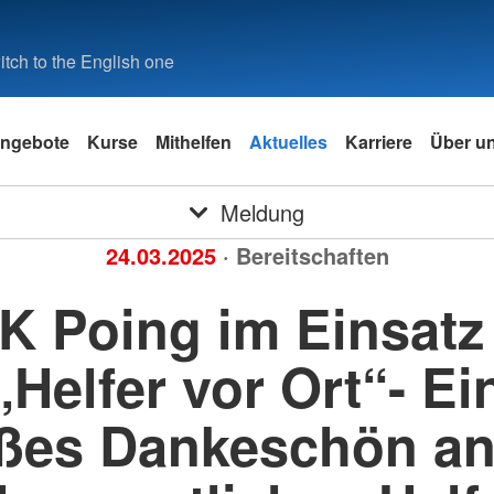
tch to the English one
ngebote
Kurse
Mithelfen
Aktuelles
Karriere
Über u
Meldung
24.03.2025
· Bereitschaften
K Poing im Einsatz 
„Helfer vor Ort“- Ei
ßes Dankeschön an