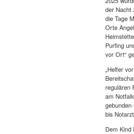
2025 wurde
der Nacht 
die Tage M
Orte Angel
Heimstette
Purfing un
vor Ort“ g
„Helfer vor
Bereitschaf
regulären 
am Notfall
gebunden s
bis Notarz
Dem Kind L