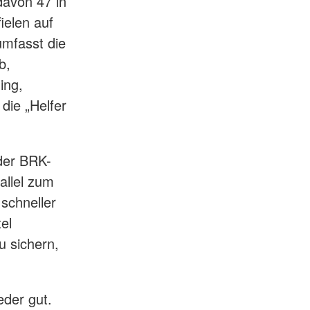
davon 47 in
ielen auf
umfasst die
b,
ing,
die „Helfer
 der BRK-
rallel zum
schneller
el
u sichern,
eder gut.