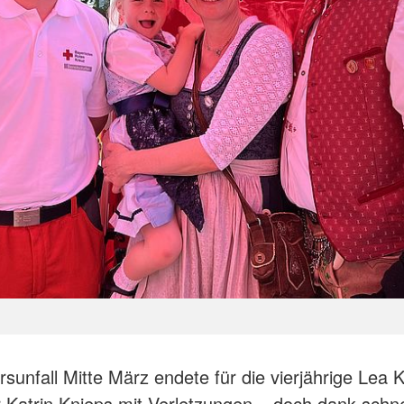
rsunfall Mitte März endete für die vierjährige Lea 
r Katrin Knieps mit Verletzungen – doch dank schne