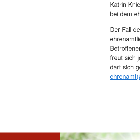
Katrin Kni
bei dem eh
Der Fall de
ehrenamtli
Betroffenen
freut sich
darf sich 
ehrenamt(a