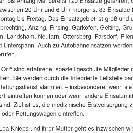
n bis Anfang Mai bereits 120 Einsätze gefahren, 
zwischen 20 Uhr und 6 Uhr morgens. 83 Einsätze f
ontag bis Freitag. Das Einsatzgebiet ist groß und 
brechting, Anzing, Finsing, Garkofen, Gelting, Gru
n, Landsham, Neufarn, Ottersberg, Parsdorf, Plien
d Unterspann. Auch zu Autobahneinsätzen werden 
erufen.
 Ort“ sind erfahrene, speziell geschulte Mitglieder
ten. Sie werden durch die Integrierte Leitstelle pa
Rettungsdienst alarmiert – insbesondere, wenn sie 
ort eintreffen können oder wenn andere Einsatzmitt
ind. Ziel ist es, die medizinische Erstversorgung z
t oder Rettungswagen eintreffen.
ea Knieps und ihrer Mutter geht es inzwischen wi