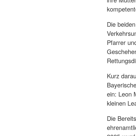
kompetente
Die beiden
Verkehrsunf
Pfarrer un
Geschehens
Rettungsdi
Kurz darau
Bayerisch
ein: Leon 
kleinen Le
Die Bereit
ehrenamtl