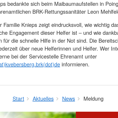
eps bedankte sich beim Maibaumaufstellen in Poing
renamtlichen BRK-Rettungssanitäter Leon Mehlfe
r Familie Knieps zeigt eindrucksvoll, wie wichtig da
che Engagement dieser Helfer ist – und wie dankba
 für die schnelle Hilfe in der Not sind. Die Bereits
 jederzeit über neue Helferinnen und Helfer. Wer Int
gerne bei der Servicestelle Ehrenamt unter
t)kvebersberg.brk(dot)de
informieren.
Start
Aktuelles
News
Meldung