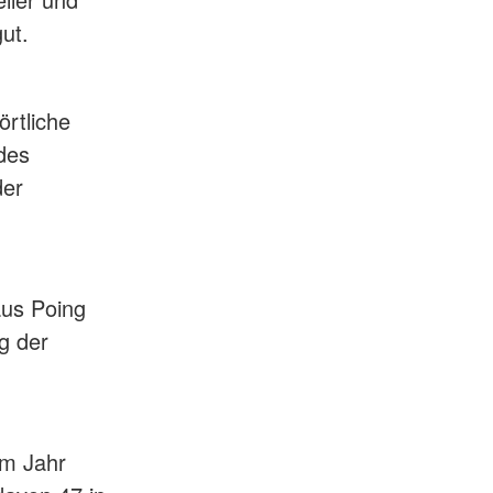
gut.
örtliche
 des
der
aus Poing
g der
Im Jahr