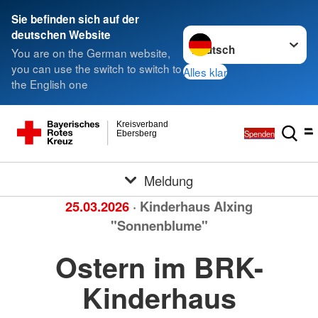
Sie befinden sich auf der
Sprache wechseln zu
deutschen Website
You are on the German website,
you can use the switch to switch to
Alles klar
the English one
Kreisverband
Spenden
Ebersberg
Meldung
25.03.2026
· Kinderhaus Alxing
"Sonnenblume"
Ostern im BRK-
Kinderhaus