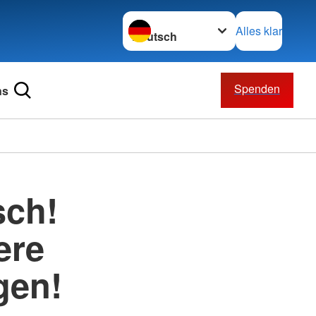
Sprache wechseln zu
Alles klar
Spenden
ns
sch!
ere
gen!