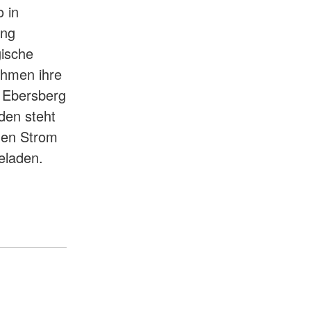
 in
ung
gische
ehmen ihre
s Ebersberg
den steht
nen Strom
eladen.