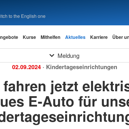
tch to the English one
ngebote
Kurse
Mithelfen
Aktuelles
Karriere
Über u
Meldung
02.09.2024
· Kindertageseinrichtungen
 fahren jetzt elektri
ues E-Auto für uns
dertageseinrichtun