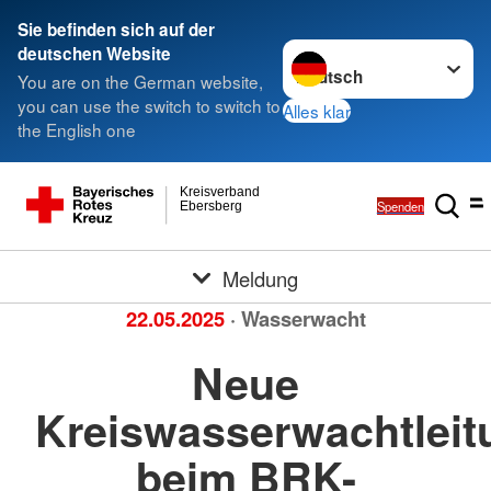
Sie befinden sich auf der
Sprache wechseln zu
deutschen Website
You are on the German website,
you can use the switch to switch to
Alles klar
the English one
Kreisverband
Spenden
Ebersberg
Meldung
22.05.2025
· Wasserwacht
Neue
Kreiswasserwachtleit
beim BRK-