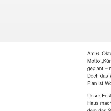
Am 6. Okto
Motto „Kür
geplant – 
Doch das W
Plan ist Wo
Unser Fest
Haus macht
dem das Sy