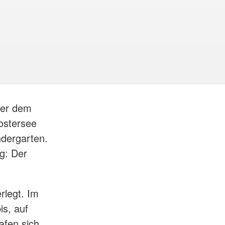
ter dem
lostersee
ndergarten.
g: Der
rlegt. Im
is, auf
afen sich