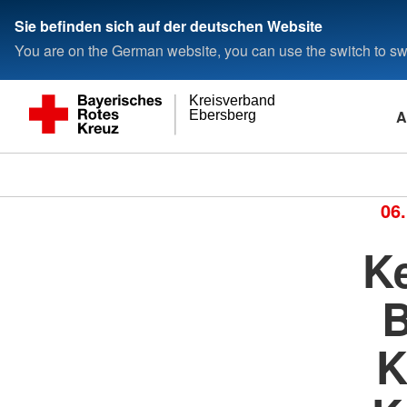
Sie befinden sich auf der deutschen Website
You are on the German website, you can use the switch to swi
Kreisverband
A
Ebersberg
06
K
B
K