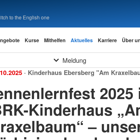
tch to the English one
ngebote
Kurse
Mithelfen
Aktuelles
Karriere
Über u
Meldung
.10.2025
· Kinderhaus Ebersberg "Am Kraxelba
ennenlernfest 2025 
RK-Kinderhaus „A
raxelbaum“ – unse