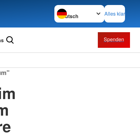
Sprache wechseln zu
Alles klar
Spenden
ns
um"
im
m
re