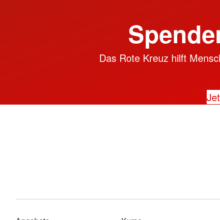
Spenden
Das Rote Kreuz hilft Mensch
Jet