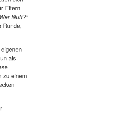
r Eltern
Wer läuft?“
e Runde,
n eigenen
un als
ese
n zu einem
Decken
r