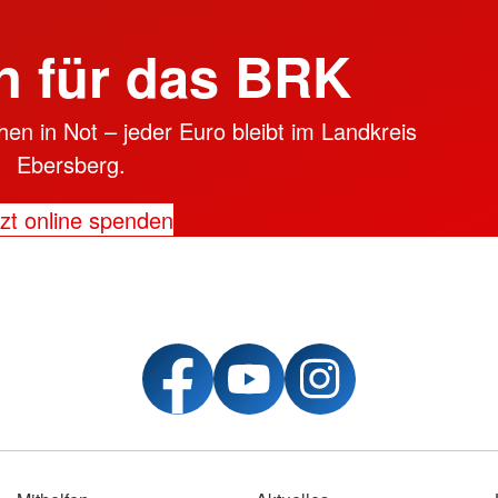
 für das BRK
en in Not – jeder Euro bleibt im Landkreis
Ebersberg.
zt online spenden