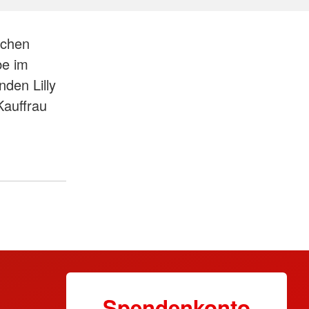
ichen
be im
den Lilly
Kauffrau
Spendenkonto