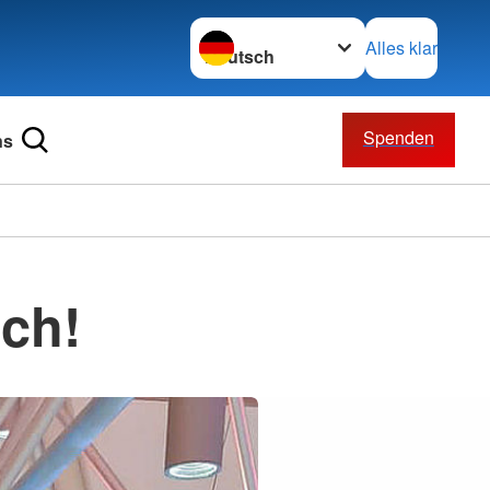
Sprache wechseln zu
Alles klar
Spenden
ns
ch!