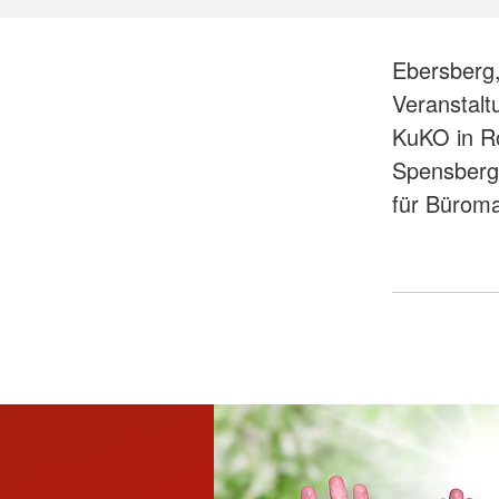
Ebersberg,
Veranstalt
KuKO in Ro
Spensberge
für Bürom