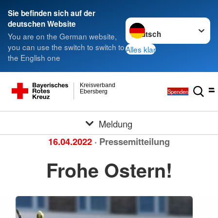
Sie befinden sich auf der
Sprache wechseln zu
deutschen Website
You are on the German website,
you can use the switch to switch to
Alles klar
the English one
Kreisverband
Spenden
Ebersberg
Meldung
16.04.2022
· Pressemitteilung
Frohe Ostern!