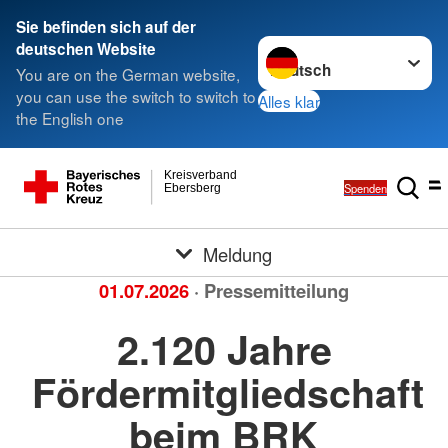
Sie befinden sich auf der
Sprache wechseln zu
deutschen Website
You are on the German website,
you can use the switch to switch to
Alles klar
the English one
Kreisverband
Spenden
Ebersberg
Meldung
01.07.2026
· Pressemitteilung
2.120 Jahre
Fördermitgliedschaft
beim BRK