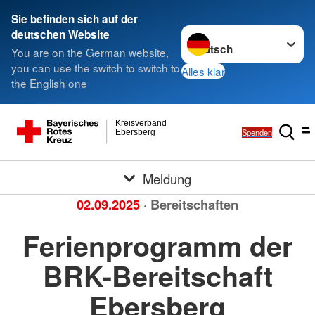
Sie befinden sich auf der
Sprache wechseln zu
deutschen Website
You are on the German website,
you can use the switch to switch to
Alles klar
the English one
Kreisverband
Spenden
Ebersberg
Meldung
02.09.2025
· Bereitschaften
Ferienprogramm der
BRK-Bereitschaft
Ebersberg