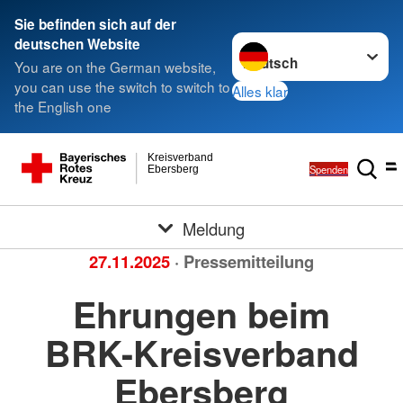
Sie befinden sich auf der
Sprache wechseln zu
deutschen Website
You are on the German website,
you can use the switch to switch to
Alles klar
the English one
Kreisverband
Spenden
Ebersberg
Meldung
27.11.2025
· Pressemitteilung
Ehrungen beim
BRK-Kreisverband
Ebersberg