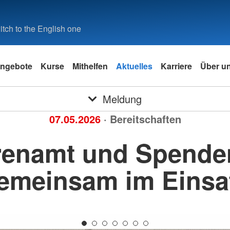
tch to the English one
ngebote
Kurse
Mithelfen
Aktuelles
Karriere
Über u
Meldung
07.05.2026
· Bereitschaften
renamt und Spende
emeinsam im Einsa