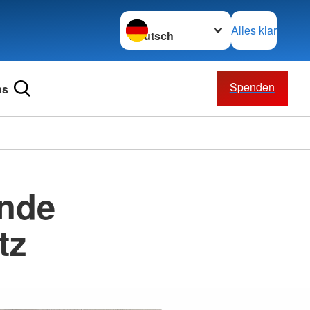
Sprache wechseln zu
Alles klar
Spenden
ns
nde
tz