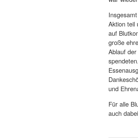
Insgesamt
Aktion teil
auf Blutko
große ehre
Ablauf der
spendeten.
Essenausg
Dankeschö
und Ehrena
Für alle B
auch dabei