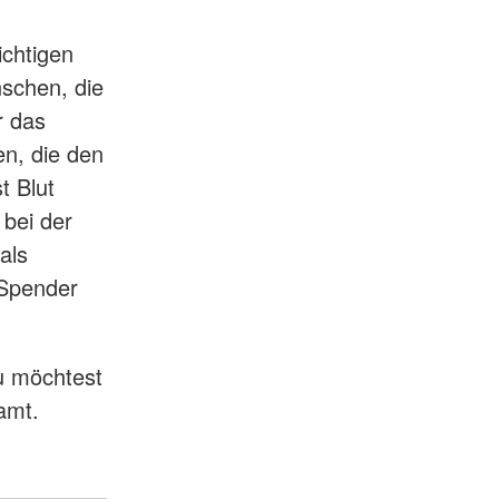
chtigen
nschen, die
r das
en, die den
t Blut
bei der
als
 Spender
u möchtest
amt.