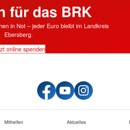
 für das BRK
en in Not – jeder Euro bleibt im Landkreis
Ebersberg.
zt online spenden
Mithelfen
Aktuelles