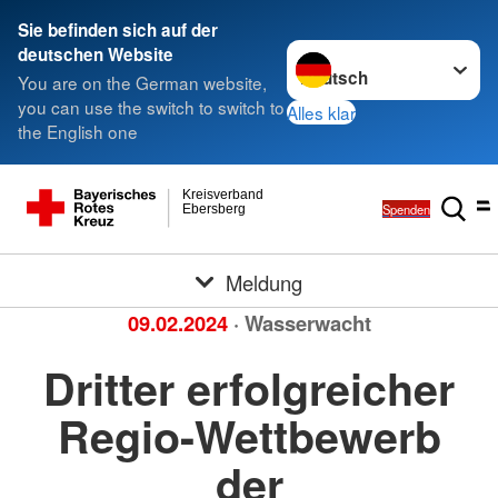
Sie befinden sich auf der
Sprache wechseln zu
deutschen Website
You are on the German website,
you can use the switch to switch to
Alles klar
the English one
Kreisverband
Spenden
Ebersberg
Meldung
09.02.2024
· Wasserwacht
Dritter erfolgreicher
Regio-Wettbewerb
der