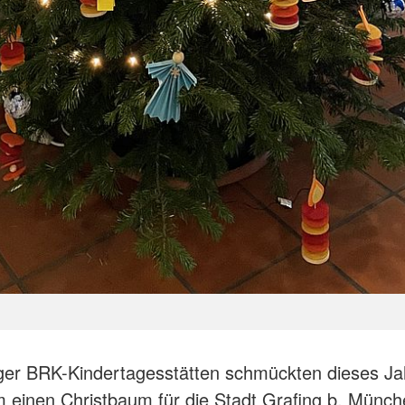
ger BRK-Kindertagesstätten schmückten dieses Ja
einen Christbaum für die Stadt Grafing b. Münch