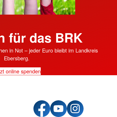
 für das BRK
en in Not – jeder Euro bleibt im Landkreis
Ebersberg.
zt online spenden