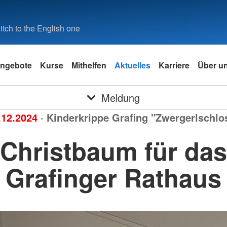
tch to the English one
ngebote
Kurse
Mithelfen
Aktuelles
Karriere
Über u
Meldung
.12.2024
· Kinderkrippe Grafing "Zwergerlschlo
Christbaum für das
Grafinger Rathaus