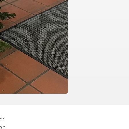
hr
en,