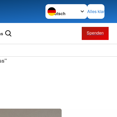
Sprache wechseln zu
Alles klar
Spenden
ns
ss"