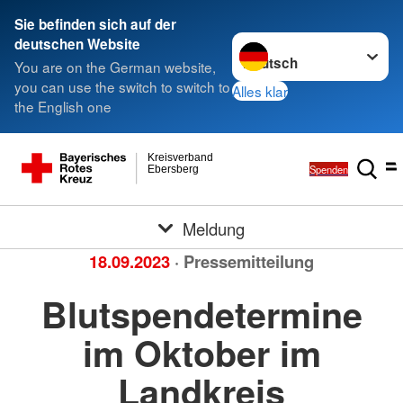
Sie befinden sich auf der
Sprache wechseln zu
deutschen Website
You are on the German website,
you can use the switch to switch to
Alles klar
the English one
Kreisverband
Spenden
Ebersberg
Meldung
18.09.2023
· Pressemitteilung
Blutspendetermine
im Oktober im
Landkreis