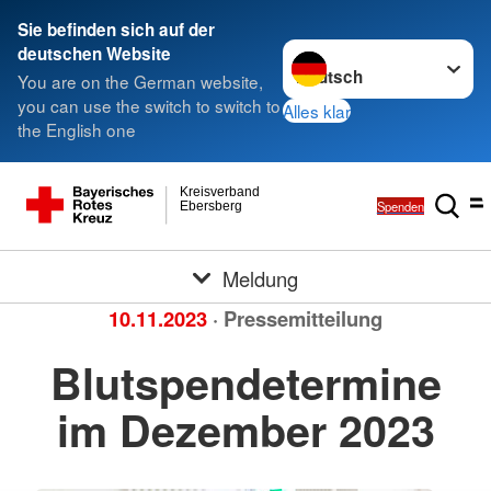
Sie befinden sich auf der
Sprache wechseln zu
deutschen Website
You are on the German website,
you can use the switch to switch to
Alles klar
the English one
Kreisverband
Spenden
Ebersberg
Meldung
10.11.2023
· Pressemitteilung
Blutspendetermine
im Dezember 2023