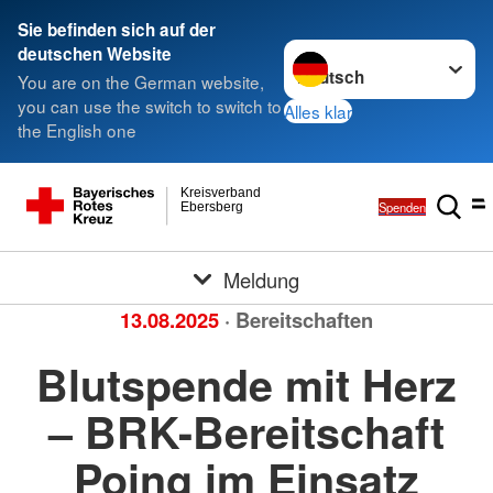
Sie befinden sich auf der
Sprache wechseln zu
deutschen Website
You are on the German website,
you can use the switch to switch to
Alles klar
the English one
Kreisverband
Spenden
Ebersberg
Meldung
13.08.2025
· Bereitschaften
Blutspende mit Herz
– BRK-Bereitschaft
Poing im Einsatz