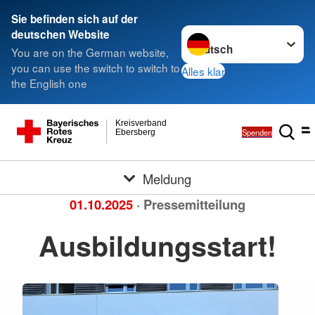
Sie befinden sich auf der
Sprache wechseln zu
deutschen Website
You are on the German website,
you can use the switch to switch to
Alles klar
the English one
Kreisverband
Spenden
Ebersberg
Meldung
01.10.2025
· Pressemitteilung
Ausbildungsstart!