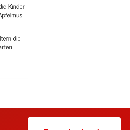
die Kinder
Apfelmus
tern die
arten