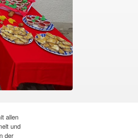
t allen
melt und
n der