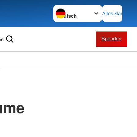
Sprache wechseln zu
Alles klar
Spenden
ns
"
ume