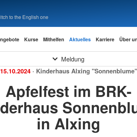
tch to the English one
ngebote
Kurse
Mithelfen
Aktuelles
Karriere
Über u
Meldung
15.10.2024
· Kinderhaus Alxing "Sonnenblume
Apfelfest im BRK-
nderhaus Sonnenbl
in Alxing