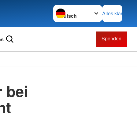
Sprache wechseln zu
Alles klar
Spenden
ns
 bei
ht