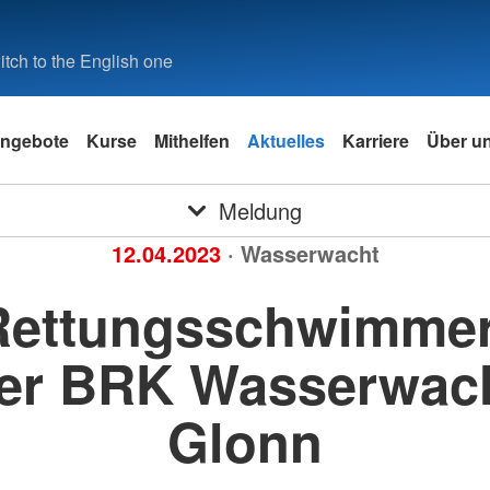
tch to the English one
ngebote
Kurse
Mithelfen
Aktuelles
Karriere
Über u
Meldung
12.04.2023
· Wasserwacht
Rettungsschwimmer
er BRK Wasserwac
Glonn