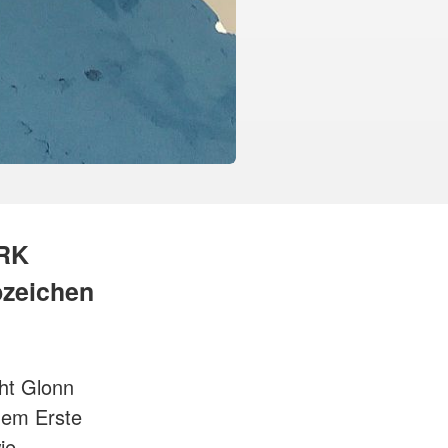
BRK
zeichen
ht Glonn
nem Erste
ie