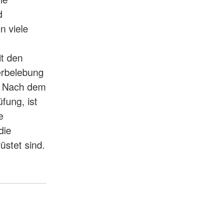
d
n viele
it den
erbelebung
g. Nach dem
fung, ist
e
die
üstet sind.